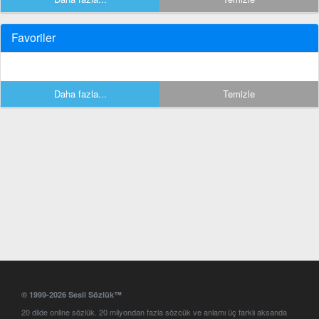
Favoriler
Daha fazla...
Temizle
© 1999-2026 Sesli Sözlük™
20 dilde online sözlük. 20 milyondan fazla sözcük ve anlamı üç farklı aksanda