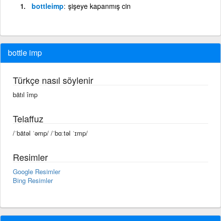
bottleimp
şişeye kapanmış cin
bottle imp
Türkçe nasıl söylenir
bätıl împ
Telaffuz
/ˈbätəl ˈəmp/ /ˈbɑːtəl ˈɪmp/
Resimler
Google Resimler
Bing Resimler