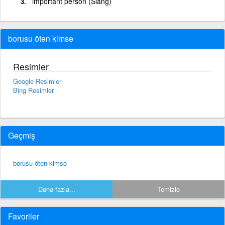
important person (Slang)
borusu öten kimse
Resimler
Google Resimler
Bing Resimler
Geçmiş
borusu öten kimse
Daha fazla...
Temizle
Favoriler