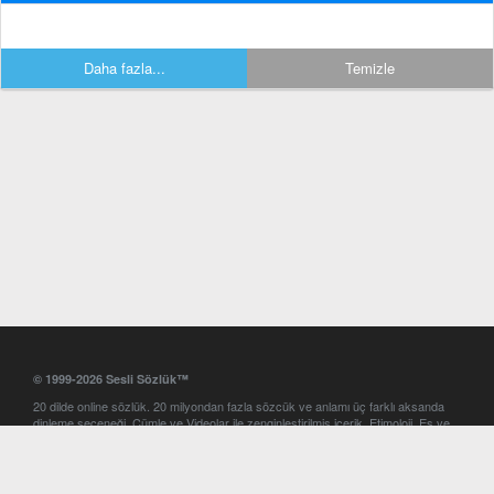
Daha fazla...
Temizle
© 1999-2026 Sesli Sözlük™
20 dilde online sözlük. 20 milyondan fazla sözcük ve anlamı üç farklı aksanda
dinleme seçeneği. Cümle ve Videolar ile zenginleştirilmiş içerik. Etimoloji, Eş ve
Zıt anlamlar, kelime okunuşları ve günün kelimesi. Yazım Türkçeleştirici ile hatalı
Türkçe metinleri düzeltme. iOS, Android ve Windows mobil platformlarda online
ve offline sözlük programları. Sesli Sözlük garantisinde Profesyonel çeviri
hizmetleri. İngilizce kelime haznenizi arttıracak kelime oyunları. Ayarlar