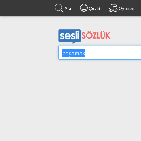
Ara
Çeviri
Oyunlar