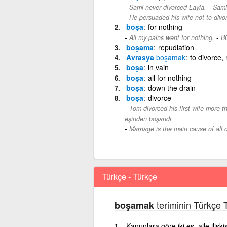
-
Sami never divorced Layla.
Sami
He persuaded his wife not to divo
boşa
for nothing
-
All my pains went for nothing.
Bü
boşama
repudiation
Avrasya
boşamak
to divorce, 
boşa
in vain
boşa
all for nothing
boşa
down the drain
boşa
divorce
Tom divorced his first wife more t
eşinden boşandı.
Marriage is the main cause of all 
Türkçe - Türkçe
teriminin Türkçe 
boşamak
Kanunlara göre iki eş, aile ilişk