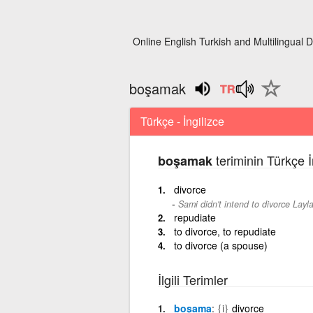
Online English Turkish and Multilingual D
boşamak
Türkçe - İngilizce
teriminin Türkçe İ
boşamak
divorce
Sami didn't intend to divorce Layla
repudiate
to divorce, to repudiate
to divorce (a spouse)
İlgili Terimler
boşama
{i}
divorce