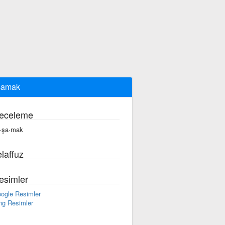
şamak
eceleme
·şa·mak
laffuz
esimler
ogle Resimler
ng Resimler