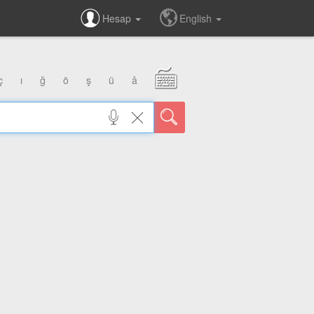
Hesap
English
ç
ı
ğ
ö
ş
ü
â