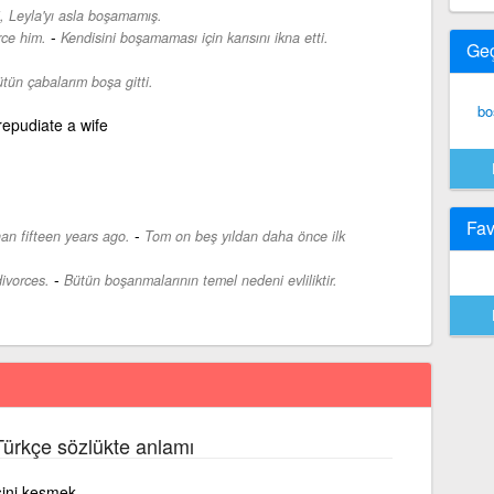
, Leyla'yı asla boşamamış.
-
rce him.
Kendisini boşamaması için karısını ikna etti.
Ge
tün çabalarım boşa gitti.
bo
repudiate a wife
Fav
-
han fifteen years ago.
Tom on beş yıldan daha önce ilk
-
divorces.
Bütün boşanmalarının temel nedeni evliliktir.
Türkçe sözlükte anlamı
isini kesmek