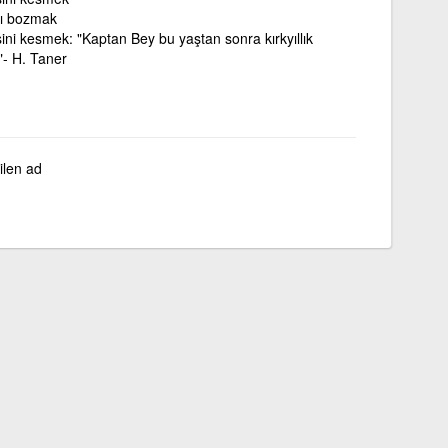
ını bozmak
isini kesmek: "Kaptan Bey bu yaştan sonra kırkyıllık
."- H. Taner
ilen ad