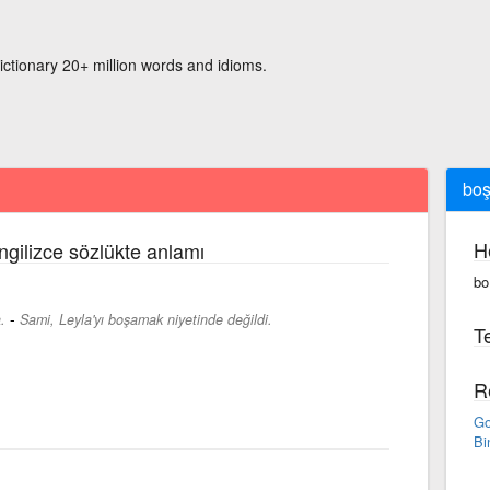
ictionary 20+ million words and idioms.
bo
H
ngilizce sözlükte anlamı
bo
-
.
Sami, Leyla'yı boşamak niyetinde değildi.
Te
R
Go
Bi