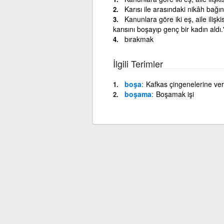
Karısı ile arasındaki nikâh bağ
Kanunlara göre iki eş, aile ilişk
karısını boşayıp genç bir kadın aldı
bırakmak
İlgili Terimler
boşa
Kafkas çingenelerine ver
boşama
Boşamak işi