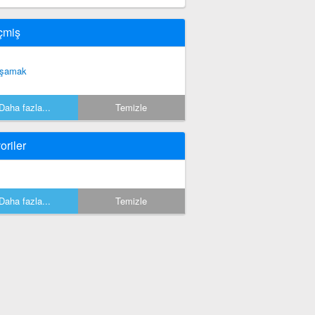
çmiş
şamak
Daha fazla...
Temizle
oriler
Daha fazla...
Temizle