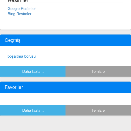
Google Resimler
Bing Resimler
Geçmiş
boşaltma borusu
Daha fazla...
Temizle
Favoriler
Daha fazla...
Temizle