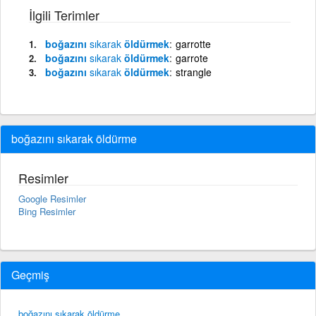
İlgili Terimler
boğazını
sıkarak
öldürmek
garrotte
boğazını
sıkarak
öldürmek
garrote
boğazını
sıkarak
öldürmek
strangle
boğazını sıkarak öldürme
Resimler
Google Resimler
Bing Resimler
Geçmiş
boğazını sıkarak öldürme