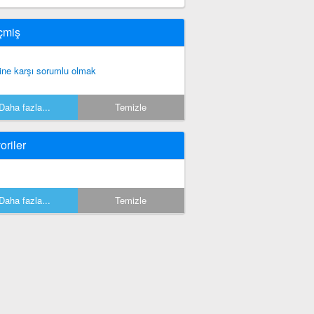
çmiş
rine karşı sorumlu olmak
Daha fazla...
Temizle
oriler
Daha fazla...
Temizle