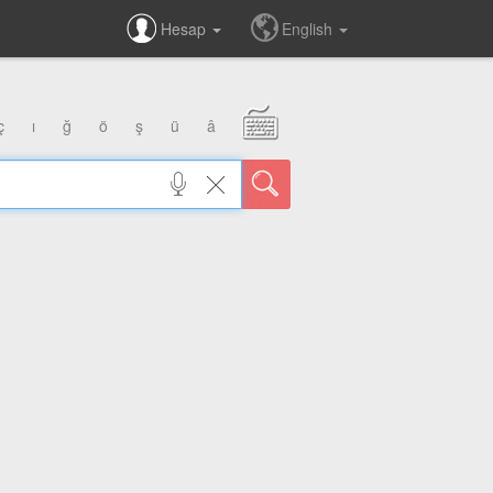
Hesap
English
ç
ı
ğ
ö
ş
ü
â