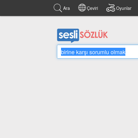
Ara
Çeviri
Oyunlar