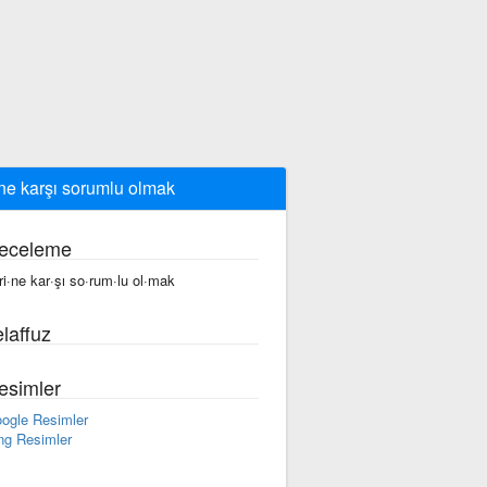
ine karşı sorumlu olmak
eceleme
·ri·ne kar·şı so·rum·lu ol·mak
laffuz
esimler
ogle Resimler
ng Resimler