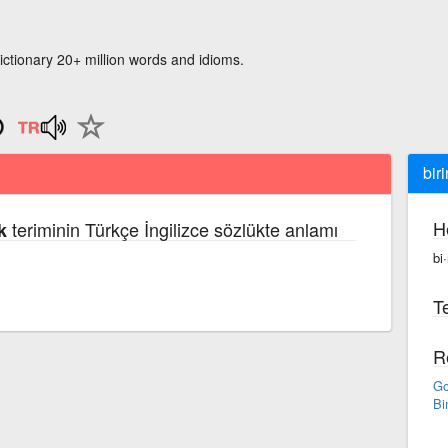
ictionary 20+ million words and idioms.
bir
H
teriminin Türkçe İngilizce sözlükte anlamı
k
bi
Te
R
Go
Bi