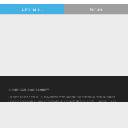
Daha fazla...
Temizle
© 1999-2026 Sesli Sözlük™
20 dilde online sözlük. 20 milyondan fazla sözcük ve anlamı üç farklı aksanda
dinleme seçeneği. Cümle ve Videolar ile zenginleştirilmiş içerik. Etimoloji, Eş ve
Zıt anlamlar, kelime okunuşları ve günün kelimesi. Yazım Türkçeleştirici ile hatalı
Türkçe metinleri düzeltme. iOS, Android ve Windows mobil platformlarda online
ve offline sözlük programları. Sesli Sözlük garantisinde Profesyonel çeviri
hizmetleri. İngilizce kelime haznenizi arttıracak kelime oyunları. Ayarlar
bölümünü kullarak çevirisini görmek istediğiniz sözlükleri seçme ve aynı
zamanda sözlüklerin gösterim sırasını ayarlama imkanı. Kelimelerin