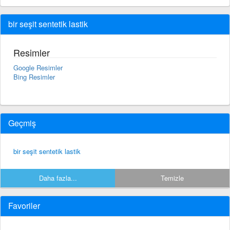
bir seşit sentetik lastik
Resimler
Google Resimler
Bing Resimler
Geçmiş
bir seşit sentetik lastik
Daha fazla...
Temizle
Favoriler