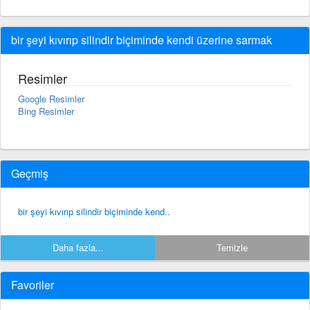
bir şeyi kıvırıp silindir biçiminde kendi üzerine sarmak
Resimler
Google Resimler
Bing Resimler
Geçmiş
bir şeyi kıvırıp silindir biçiminde kend..
Daha fazla...
Temizle
Favoriler