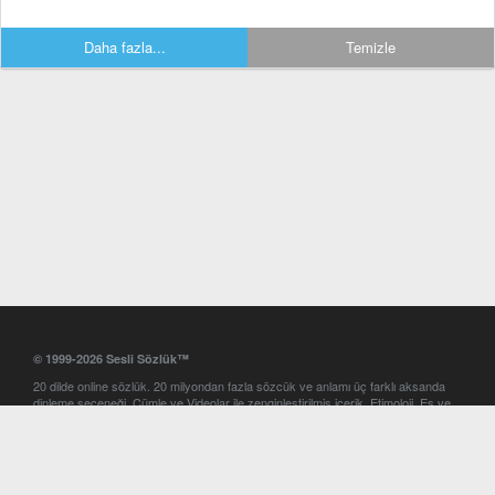
Daha fazla...
Temizle
© 1999-2026 Sesli Sözlük™
20 dilde online sözlük. 20 milyondan fazla sözcük ve anlamı üç farklı aksanda
dinleme seçeneği. Cümle ve Videolar ile zenginleştirilmiş içerik. Etimoloji, Eş ve
Zıt anlamlar, kelime okunuşları ve günün kelimesi. Yazım Türkçeleştirici ile hatalı
Türkçe metinleri düzeltme. iOS, Android ve Windows mobil platformlarda online
ve offline sözlük programları. Sesli Sözlük garantisinde Profesyonel çeviri
hizmetleri. İngilizce kelime haznenizi arttıracak kelime oyunları. Ayarlar
bölümünü kullarak çevirisini görmek istediğiniz sözlükleri seçme ve aynı