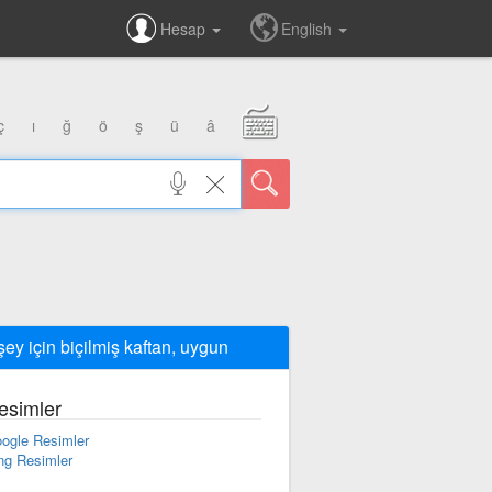
Hesap
English
ç
ı
ğ
ö
ş
ü
â
 şey için biçilmiş kaftan, uygun
esimler
ogle Resimler
ng Resimler