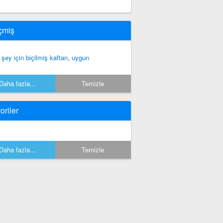
çmiş
r şey için biçilmiş kaftan, uygun
Daha fazla...
Temizle
oriler
Daha fazla...
Temizle