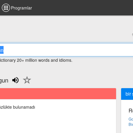
Programlar
ictionary 20+ million words and idioms.
ygun
bir
zlükte bulunamadı
R
Go
Bi