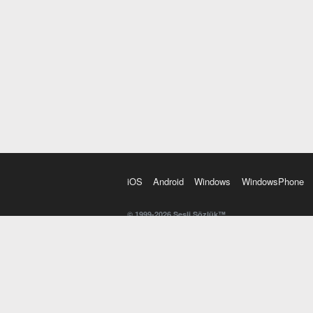
iOS
Android
Windows
WindowsPhone
© 1999-2026 Sesli Sözlük™
20 dilde online sözlük. 20 milyondan fazla sözcük ve anl
kelimesi. Yazım Türkçeleştirici ile hatalı Türkçe metinl
İngilizce kelime haznenizi arttıracak kelime oyunları. 
seslendirilişini otomatik dinlemek için ayarlardan isteğin