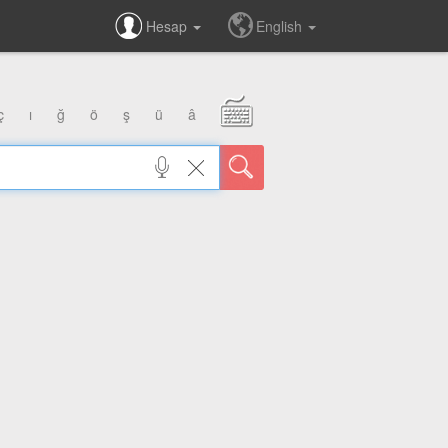
Hesap
English
ç
ı
ğ
ö
ş
ü
â