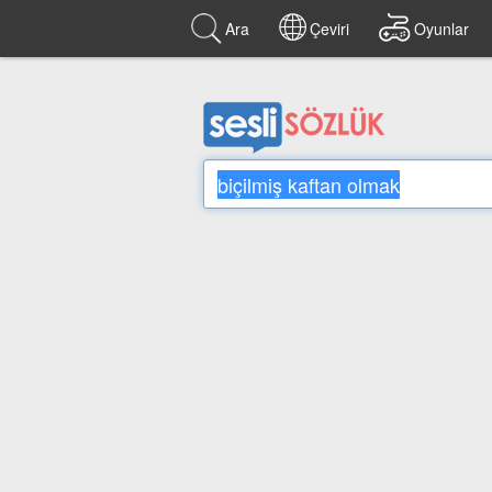
Ara
Çeviri
Oyunlar