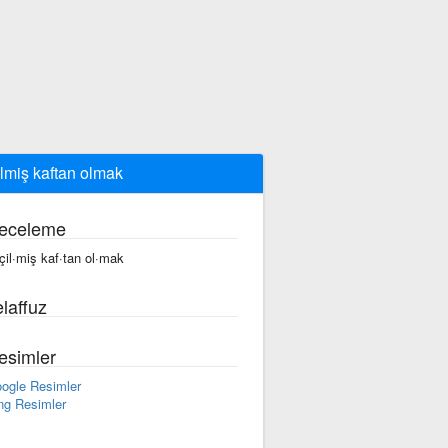
ilmiş kaftan olmak
eceleme
·çil·miş kaf·tan ol·mak
laffuz
esimler
ogle Resimler
ng Resimler