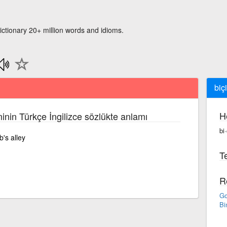
ictionary 20+ million words and idioms.
biç
H
inin Türkçe İngilizce sözlükte anlamı
bi
b's alley
Te
R
Go
Bi