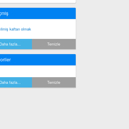
çmiş
çilmiş kaftan olmak
Daha fazla...
Temizle
oriler
Daha fazla...
Temizle