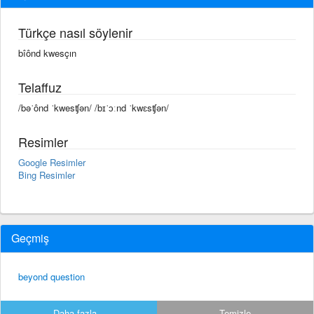
Türkçe nasıl söylenir
bîônd kwesçın
Telaffuz
/bəˈônd ˈkwesʧən/ /bɪˈɔːnd ˈkwɛsʧən/
Resimler
Google Resimler
Bing Resimler
Geçmiş
beyond question
Daha fazla...
Temizle