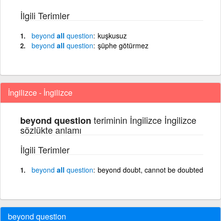
İlgili Terimler
beyond
all
question
kuşkusuz
beyond
all
question
şüphe götürmez
İngilizce - İngilizce
teriminin İngilizce İngilizce
beyond question
sözlükte anlamı
İlgili Terimler
beyond
all
question
beyond doubt, cannot be doubted
beyond question