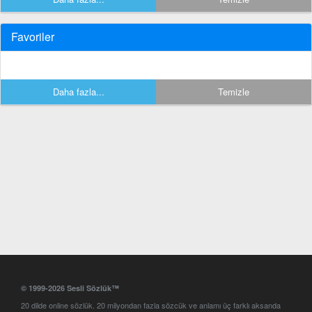
Favoriler
Daha fazla...
Temizle
© 1999-2026 Sesli Sözlük™
20 dilde online sözlük. 20 milyondan fazla sözcük ve anlamı üç farklı aksanda