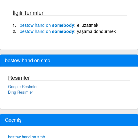
İlgili Terimler
bestow
hand
on
somebody
el uzatmak
bestow
hand
on
somebody
yaşama döndürmek
bestow hand on smb
Resimler
Google Resimler
Bing Resimler
Geçmiş
bestow hand on smb