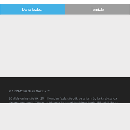
Daha fazla...
Temizle
© 1999-2026 Sesli Sözlük™
20 dilde online sözlük. 20 milyondan fazla sözcük ve anlamı üç farklı aksanda
dinleme seçeneği. Cümle ve Videolar ile zenginleştirilmiş içerik. Etimoloji, Eş ve
Zıt anlamlar, kelime okunuşları ve günün kelimesi. Yazım Türkçeleştirici ile hatalı
Türkçe metinleri düzeltme. iOS, Android ve Windows mobil platformlarda online
ve offline sözlük programları. Sesli Sözlük garantisinde Profesyonel çeviri
hizmetleri. İngilizce kelime haznenizi arttıracak kelime oyunları. Ayarlar
bölümünü kullarak çevirisini görmek istediğiniz sözlükleri seçme ve aynı
zamanda sözlüklerin gösterim sırasını ayarlama imkanı. Kelimelerin