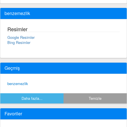
benzemezlik
Resimler
Google Resimler
Bing Resimler
Geçmiş
benzemezlik
Daha fazla...
Temizle
Favoriler