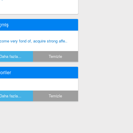
çmiş
come very fond of, acquire strong affe..
Daha fazla...
Temizle
oriler
Daha fazla...
Temizle