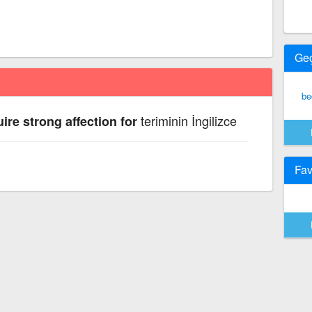
Ge
be
teriminin İngilizce
re strong affection for
Fav