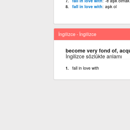
fall in love with
-e aşık olmak
fall in love with
aşık ol
İngilizce - İngilizce
become very fond of, acqui
İngilizce sözlükte anlamı
fall in love with