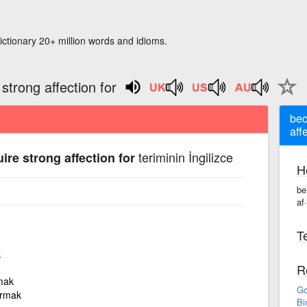
ictionary 20+ million words and idioms.
strong affection for
bec
aff
teriminin İngilizce
re strong affection for
H
be
af·
Te
k
R
lmak
Go
ırmak
Bi