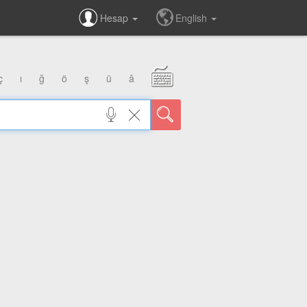
Hesap
English
ç
ı
ğ
ö
ş
ü
â