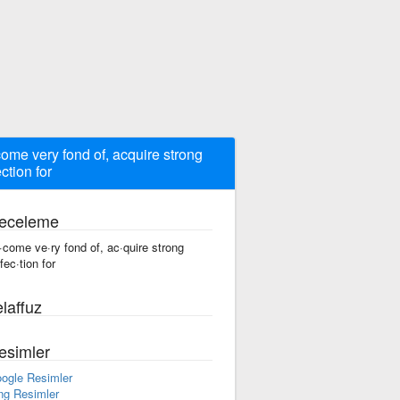
ome very fond of, acquire strong
ection for
eceleme
·come ve·ry fond of, ac·quire strong
fec·tion for
laffuz
esimler
ogle Resimler
ng Resimler