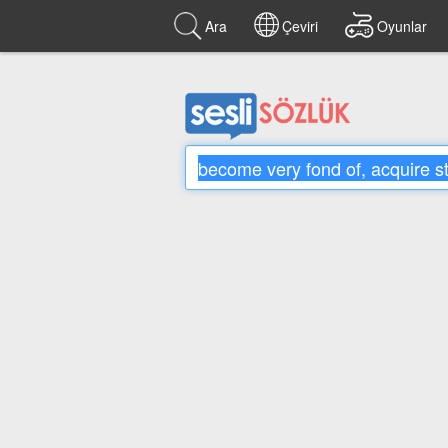
Ara
Çeviri
Oyunlar