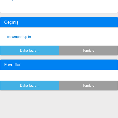
Geçmiş
be wraped up in
Daha fazla...
Temizle
Favoriler
Daha fazla...
Temizle