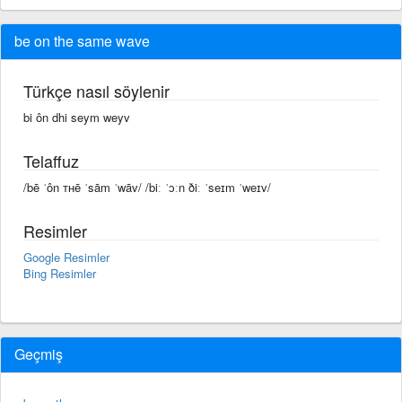
be on the same wave
Türkçe nasıl söylenir
bi ôn dhi seym weyv
Telaffuz
/bē ˈôn ᴛʜē ˈsām ˈwāv/ /biː ˈɔːn ðiː ˈseɪm ˈweɪv/
Resimler
Google Resimler
Bing Resimler
Geçmiş