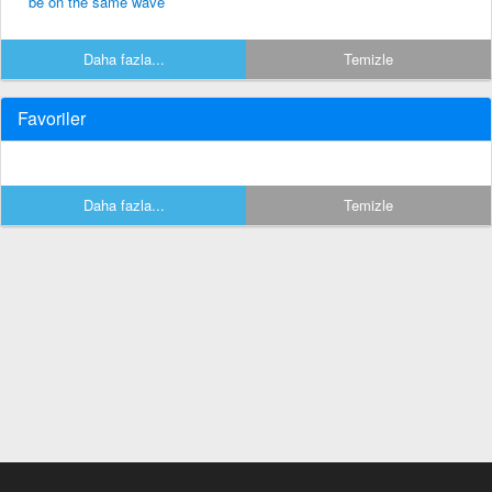
be on the same wave
Daha fazla...
Temizle
Favoriler
Daha fazla...
Temizle