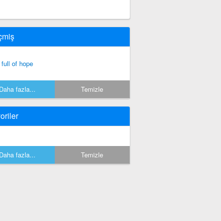
çmiş
 full of hope
Daha fazla...
Temizle
oriler
Daha fazla...
Temizle