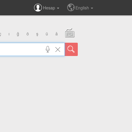
Hesap
English
ç
ı
ğ
ö
ş
ü
â