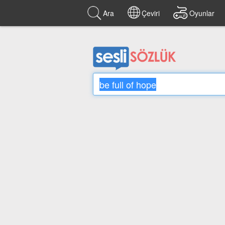
Ara
Çeviri
Oyunlar