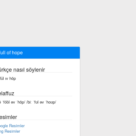
full of hope
ürkçe nasıl söylenir
fûl ıv hōp
laffuz
 ˈfo͝ol əv ˈhōp/ /biː ˈfʊl əv ˈhoʊp/
esimler
ogle Resimler
ng Resimler