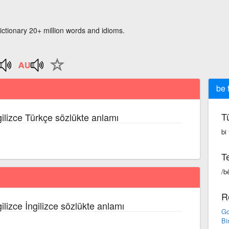
ictionary 20+ million words and idioms.
be 
T
gilizce Türkçe sözlükte anlamı
bi 
Te
/bē
R
ilizce İngilizce sözlükte anlamı
Go
Bi