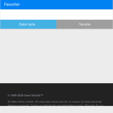
Favoriler
Daha fazla...
Temizle
© 1999-2026 Sesli Sözlük™
20 dilde online sözlük. 20 milyondan fazla sözcük ve anlamı üç farklı aksanda
dinleme seçeneği. Cümle ve Videolar ile zenginleştirilmiş içerik. Etimoloji, Eş ve
Zıt anlamlar, kelime okunuşları ve günün kelimesi. Yazım Türkçeleştirici ile hatalı
Türkçe metinleri düzeltme. iOS, Android ve Windows mobil platformlarda online