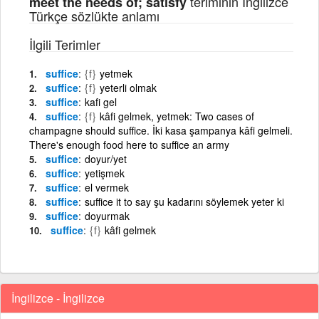
teriminin İngilizce
meet the needs of; satisfy
Türkçe sözlükte anlamı
İlgili Terimler
suffice
{f}
yetmek
suffice
{f}
yeterli olmak
suffice
kafi gel
suffice
{f}
kâfi gelmek, yetmek: Two cases of
champagne should suffice. İki kasa şampanya kâfi gelmeli.
There's enough food here to suffice an army
suffice
doyur/yet
suffice
yetişmek
suffice
el vermek
suffice
suffice it to say şu kadarını söylemek yeter ki
suffice
doyurmak
suffice
{f}
kâfi gelmek
İngilizce - İngilizce