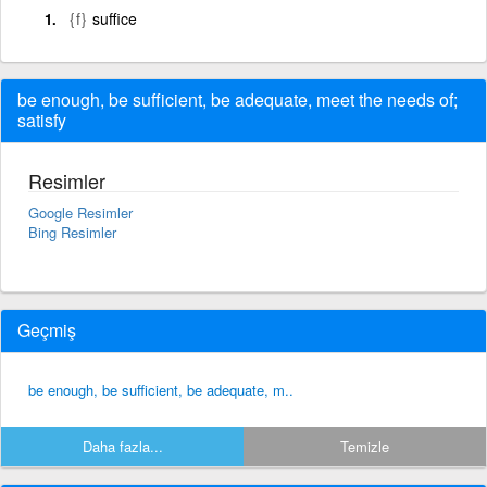
{f}
suffice
be enough, be sufficient, be adequate, meet the needs of;
satisfy
Resimler
Google Resimler
Bing Resimler
Geçmiş
be enough, be sufficient, be adequate, m..
Daha fazla...
Temizle