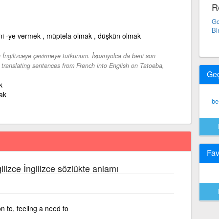
R
Go
Bi
ni -ye vermek , müptela olmak , düşkün olmak
 İngilizceye çevirmeye tutkunum. İspanyolca da beni son
o translating sentences from French into English on Tatoeba,
Ge
k
ak
be
Fav
ilizce İngilizce sözlükte anlamı
n to, feeling a need to