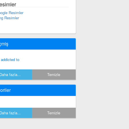
esimler
ogle Resimler
ng Resimler
çmiş
 addicted to
Daha fazla...
Temizle
oriler
Daha fazla...
Temizle