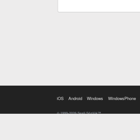
iOS
Android
Windows
WindowsPhone
© 1999-2026 Sesli Sözlük™
20 dilde online sözlük. 20 milyondan fazla sözcük ve anl
kelimesi. Yazım Türkçeleştirici ile hatalı Türkçe metinl
İngilizce kelime haznenizi arttıracak kelime oyunları. 
seslendirilişini otomatik dinlemek için ayarlardan isteğin