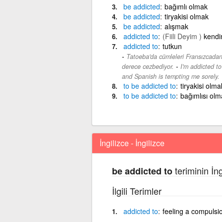
be
addicted
bağımlı olmak
be
addicted
tiryakisi olmak
be
addicted
alışmak
addicted
to
(Fiili Deyim )
kendi
addicted
to
tutkun
Tatoeba'da cümleleri Fransızcadan
-
derece cezbediyor.
I'm addicted t
and Spanish is tempting me sorely.
to
be
addicted
to
tiryakisi olma
to
be
addicted
to
bağımlısı olm
İngilizce - İngilizce
teriminin İng
be addicted to
İlgili Terimler
addicted
to
feeling a compulsio