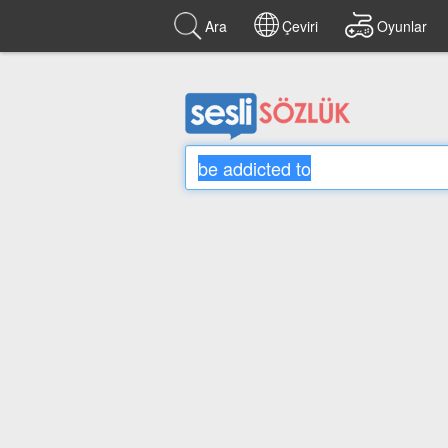
Ara
Çeviri
Oyunlar