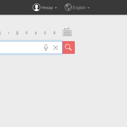
Hesap
English
ç
ı
ğ
ö
ş
ü
â