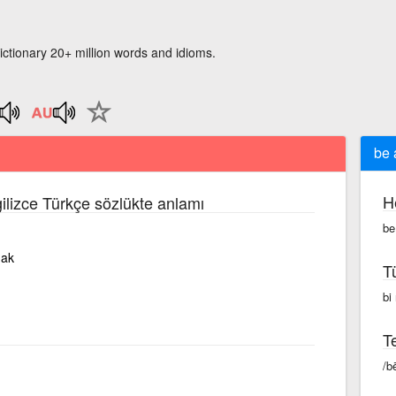
ictionary 20+ million words and idioms.
be 
H
gilizce Türkçe sözlükte anlamı
be
mak
T
bi 
Te
/b