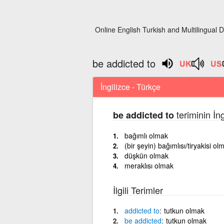
Online English Turkish and Multilingual D
be addicted to
İngilizce - Türkçe
teriminin İn
be addicted to
bağımlı olmak
(bir şeyin) bağımlısı/tiryakisi ol
düşkün olmak
meraklısı olmak
İlgili Terimler
addicted
to
tutkun olmak
be
addicted
tutkun olmak