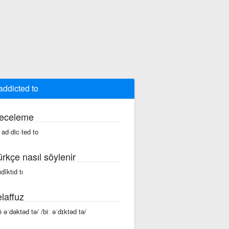
addicted to
eceleme
 ad·dic·ted to
ürkçe nasıl söylenir
ıdîktıd tı
laffuz
ē əˈdəktəd tə/ /biː əˈdɪktəd tə/