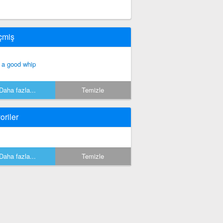
çmiş
 a good whip
Daha fazla...
Temizle
oriler
Daha fazla...
Temizle