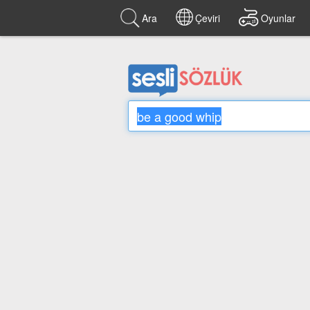
Ara
Çeviri
Oyunlar