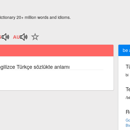
ictionary 20+ million words and idioms.
be 
T
ngilizce Türkçe sözlükte anlamı
bi
Te
/b
R
Go
Bi