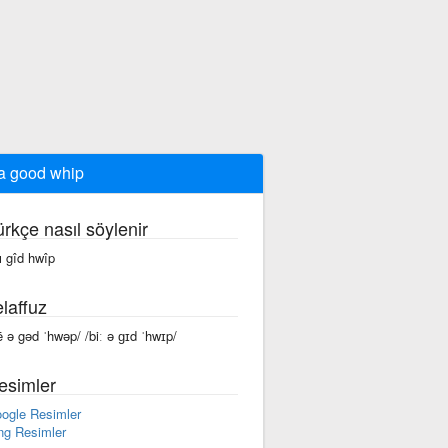
a good whip
ürkçe nasıl söylenir
 ı gîd hwîp
laffuz
ē ə gəd ˈhwəp/ /biː ə ɡɪd ˈhwɪp/
esimler
ogle Resimler
ng Resimler