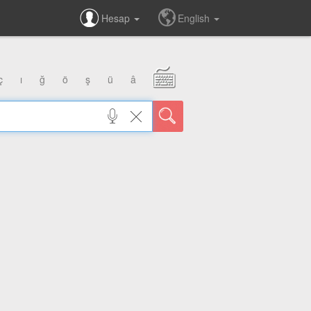
Hesap
English
ç
ı
ğ
ö
ş
ü
â