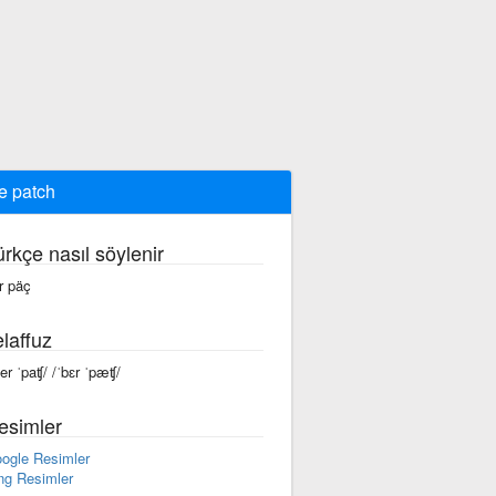
e patch
ürkçe nasıl söylenir
r päç
laffuz
ber ˈpaʧ/ /ˈbɛr ˈpæʧ/
esimler
ogle Resimler
ng Resimler