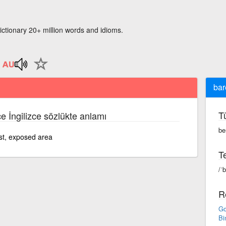
ictionary 20+ million words and idioms.
bar
T
ce İngilizce sözlükte anlamı
be
st, exposed area
Te
/ˈ
R
Go
Bi