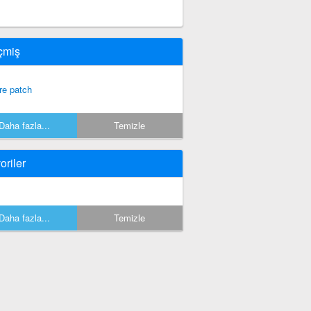
çmiş
re patch
Daha fazla...
Temizle
oriler
Daha fazla...
Temizle