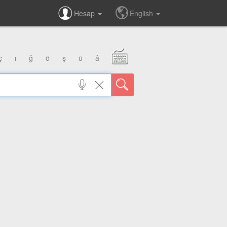
Hesap
English
ç
ı
ğ
ö
ş
ü
â