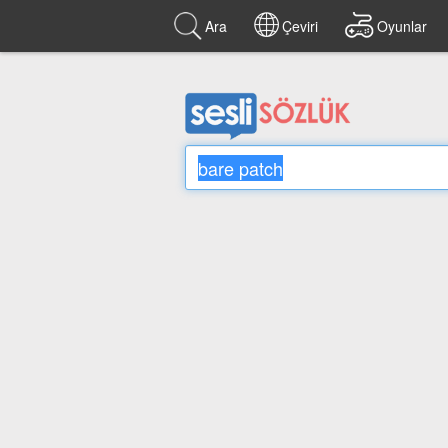
Ara
Çeviri
Oyunlar