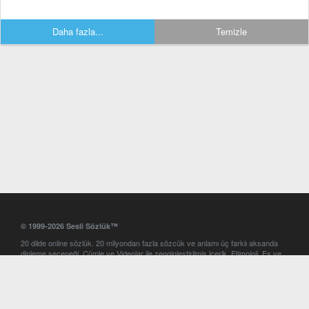
Daha fazla...
Temizle
© 1999-2026 Sesli Sözlük™
20 dilde online sözlük. 20 milyondan fazla sözcük ve anlamı üç farklı aksanda
dinleme seçeneği. Cümle ve Videolar ile zenginleştirilmiş içerik. Etimoloji, Eş ve
Zıt anlamlar, kelime okunuşları ve günün kelimesi. Yazım Türkçeleştirici ile hatalı
Türkçe metinleri düzeltme. iOS, Android ve Windows mobil platformlarda online
ve offline sözlük programları. Sesli Sözlük garantisinde Profesyonel çeviri
hizmetleri. İngilizce kelime haznenizi arttıracak kelime oyunları. Ayarlar
bölümünü kullarak çevirisini görmek istediğiniz sözlükleri seçme ve aynı