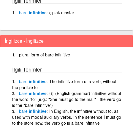
İlgili Terimler
bare
infinitive
çıplak mastar
İngilizce - İngilizce
plural form of bare infinitive
İlgili Terimler
bare
infinitive
The infinitive form of a verb, without
the particle to
bare
infinitive
{i}
(English grammar) infinitive without
the word "to" (e.g.: "She must go to the mall" - the verb go
is the "bare infinitive")
bare
infinitive
In English, the infinitive without to, as
used with modal auxiliary verbs. In the sentence I must go
to the store now, the verb go is a bare infinitive