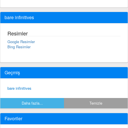
bare infinitives
Resimler
Google Resimler
Bing Resimler
Geçmiş
bare infinitives
Daha fazla...
Temizle
Favoriler