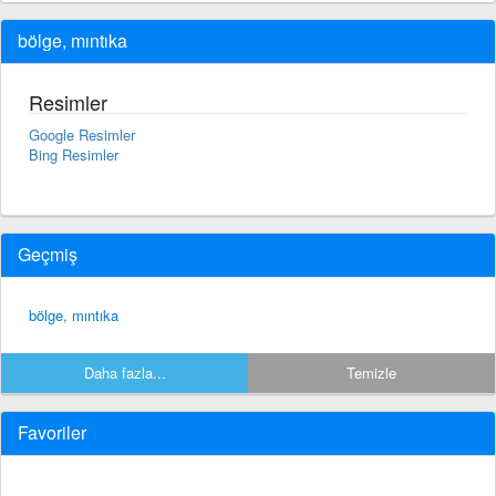
bölge, mıntıka
Resimler
Google Resimler
Bing Resimler
Geçmiş
bölge, mıntıka
Daha fazla...
Temizle
Favoriler