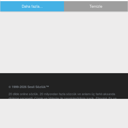
Daha fazla...
Temizle
© 1999-2026 Sesli Sözlük™
20 dilde online sözlük. 20 milyondan fazla sözcük ve anlamı üç farklı aksanda
dinleme seçeneği. Cümle ve Videolar ile zenginleştirilmiş içerik. Etimoloji, Eş ve
Zıt anlamlar, kelime okunuşları ve günün kelimesi. Yazım Türkçeleştirici ile hatalı
Türkçe metinleri düzeltme. iOS, Android ve Windows mobil platformlarda online
ve offline sözlük programları. Sesli Sözlük garantisinde Profesyonel çeviri
hizmetleri. İngilizce kelime haznenizi arttıracak kelime oyunları. Ayarlar
bölümünü kullarak çevirisini görmek istediğiniz sözlükleri seçme ve aynı
zamanda sözlüklerin gösterim sırasını ayarlama imkanı. Kelimelerin