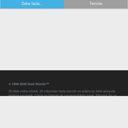
Daha fazla...
Temizle
© 1999-2026 Sesli Sözlük™
20 dilde online sözlük. 20 milyondan fazla sözcük ve anlamı üç farklı aksanda
dinleme seçeneği. Cümle ve Videolar ile zenginleştirilmiş içerik. Etimoloji, Eş ve
Zıt anlamlar, kelime okunuşları ve günün kelimesi. Yazım Türkçeleştirici ile hatalı
Türkçe metinleri düzeltme. iOS, Android ve Windows mobil platformlarda online
ve offline sözlük programları. Sesli Sözlük garantisinde Profesyonel çeviri
hizmetleri. İngilizce kelime haznenizi arttıracak kelime oyunları. Ayarlar
bölümünü kullarak çevirisini görmek istediğiniz sözlükleri seçme ve aynı
zamanda sözlüklerin gösterim sırasını ayarlama imkanı. Kelimelerin
seslendirilişini otomatik dinlemek için ayarlardan isteğiniz aksanı seçebilirsiniz.