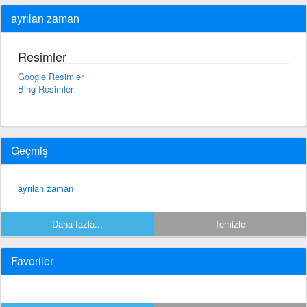
ayrılan zaman
Resimler
Google Resimler
Bing Resimler
Geçmiş
ayrılan zaman
Daha fazla...
Temizle
Favoriler