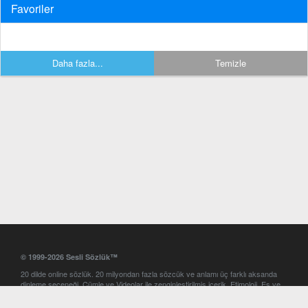
Favoriler
Daha fazla...
Temizle
© 1999-2026 Sesli Sözlük™
20 dilde online sözlük. 20 milyondan fazla sözcük ve anlamı üç farklı aksanda
dinleme seçeneği. Cümle ve Videolar ile zenginleştirilmiş içerik. Etimoloji, Eş ve
Zıt anlamlar, kelime okunuşları ve günün kelimesi. Yazım Türkçeleştirici ile hatalı
Türkçe metinleri düzeltme. iOS, Android ve Windows mobil platformlarda online