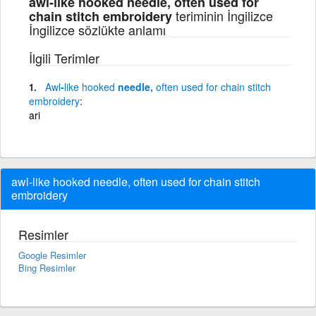
awl-like hooked needle, often used for
teriminin İngilizce
chain stitch embroidery
İngilizce sözlükte anlamı
İlgili Terimler
Awl
-
like
hooked
needle,
often
used
for
chain
stitch
embroidery
ari
awl-like hooked needle, often used for chain stitch
embroidery
Resimler
Google Resimler
Bing Resimler