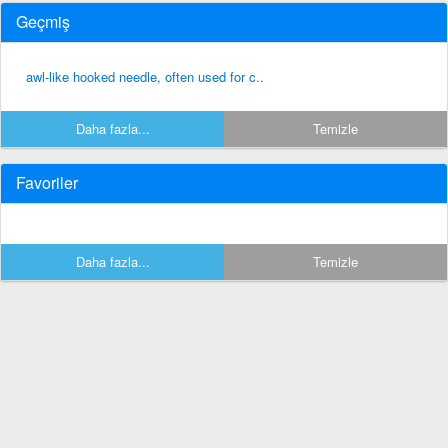
Geçmiş
awl-like hooked needle, often used for c..
Daha fazla...
Temizle
Favoriler
Daha fazla...
Temizle