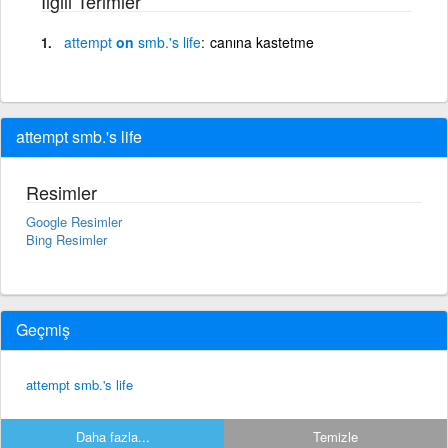
İlgili Terimler
attempt
on
smb.'s
life
canına kastetme
attempt smb.'s life
Resimler
Google Resimler
Bing Resimler
Geçmiş
attempt smb.'s life
Daha fazla...
Temizle