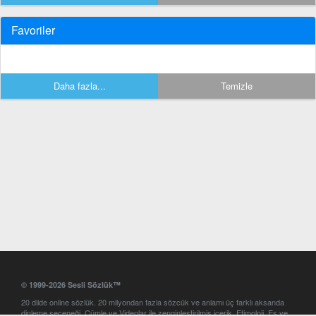
Favoriler
Daha fazla...
Temizle
© 1999-2026 Sesli Sözlük™
20 dilde online sözlük. 20 milyondan fazla sözcük ve anlamı üç farklı aksanda
dinleme seçeneği. Cümle ve Videolar ile zenginleştirilmiş içerik. Etimoloji, Eş ve