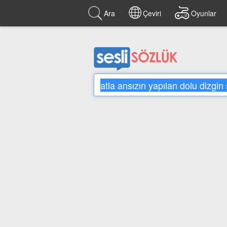
Ara
Çeviri
Oyunlar