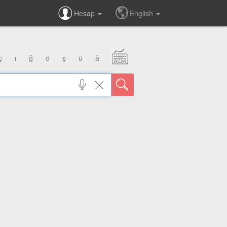
Hesap
English
ç
ı
ğ
ö
ş
ü
â