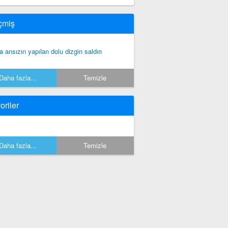
çmiş
la ansızın yapılan dolu dizgin saldırı
Daha fazla...
Temizle
oriler
Daha fazla...
Temizle