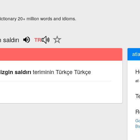
ictionary 20+ million words and idioms.
 saldırı
atl
H
teriminin Türkçe Türkçe
izgin saldırı
at·
Te
R
Go
Bi