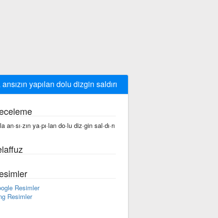
a ansızın yapılan dolu dizgin saldırı
eceleme
la an·sı·zın ya·pı·lan do·lu diz·gin sal·dı·rı
laffuz
esimler
ogle Resimler
ng Resimler