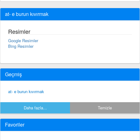
at- e burun kıvırmak
Resimler
Google Resimler
Bing Resimler
Geçmiş
at- e burun kıvırmak
Daha fazla...
Temizle
Favoriler