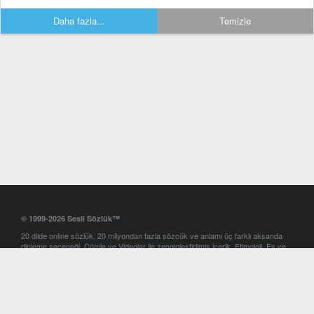
Daha fazla...
Temizle
© 1999-2026 Sesli Sözlük™
20 dilde online sözlük. 20 milyondan fazla sözcük ve anlamı üç farklı aksanda
dinleme seçeneği. Cümle ve Videolar ile zenginleştirilmiş içerik. Etimoloji, Eş ve
Zıt anlamlar, kelime okunuşları ve günün kelimesi. Yazım Türkçeleştirici ile hatalı
Türkçe metinleri düzeltme. iOS, Android ve Windows mobil platformlarda online
ve offline sözlük programları. Sesli Sözlük garantisinde Profesyonel çeviri
hizmetleri. İngilizce kelime haznenizi arttıracak kelime oyunları. Ayarlar
bölümünü kullarak çevirisini görmek istediğiniz sözlükleri seçme ve aynı
zamanda sözlüklerin gösterim sırasını ayarlama imkanı. Kelimelerin