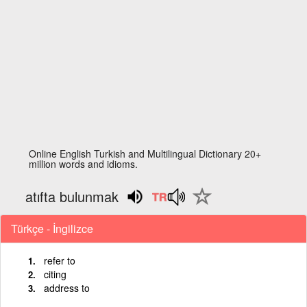
Online English Turkish and Multilingual Dictionary 20+
million words and idioms.
atıfta bulunmak
Türkçe - İngilizce
refer to
citing
address to