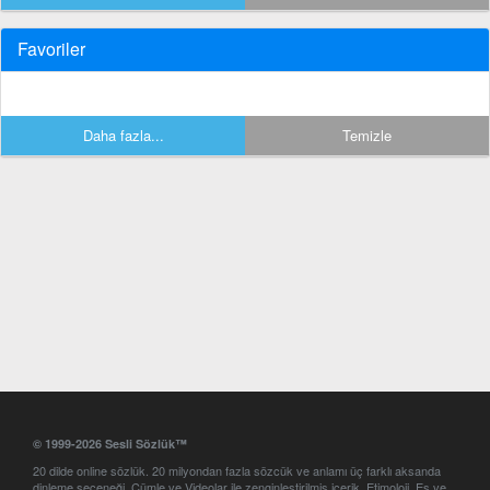
Favoriler
Daha fazla...
Temizle
© 1999-2026 Sesli Sözlük™
20 dilde online sözlük. 20 milyondan fazla sözcük ve anlamı üç farklı aksanda
dinleme seçeneği. Cümle ve Videolar ile zenginleştirilmiş içerik. Etimoloji, Eş ve