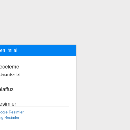
ri ihtilal
eceleme
ke·ri ih·ti·lal
laffuz
esimler
ogle Resimler
ng Resimler