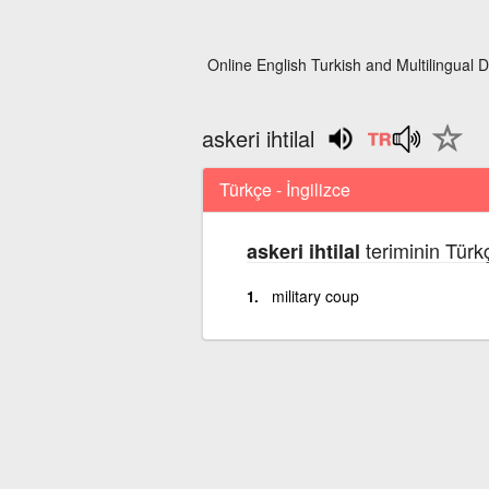
Online English Turkish and Multilingual D
askeri ihtilal
Türkçe - İngilizce
teriminin Türkç
askeri ihtilal
military coup