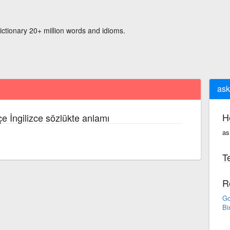
ictionary 20+ million words and idioms.
aske
H
e İngilizce sözlükte anlamı
as·
Te
R
Go
Bi