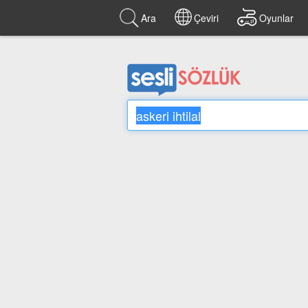
Ara
Çeviri
Oyunlar