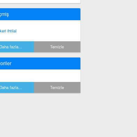
çmiş
eri ihtilal
Daha fazla...
Temizle
oriler
Daha fazla...
Temizle