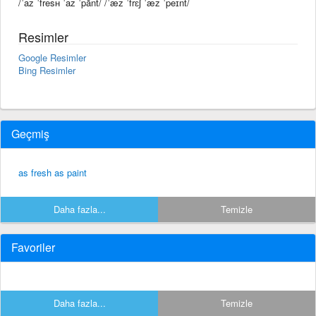
/ˈaz ˈfresʜ ˈaz ˈpānt/ /ˈæz ˈfrɛʃ ˈæz ˈpeɪnt/
Resimler
Google Resimler
Bing Resimler
Geçmiş
as fresh as paint
Daha fazla...
Temizle
Favoriler
Daha fazla...
Temizle