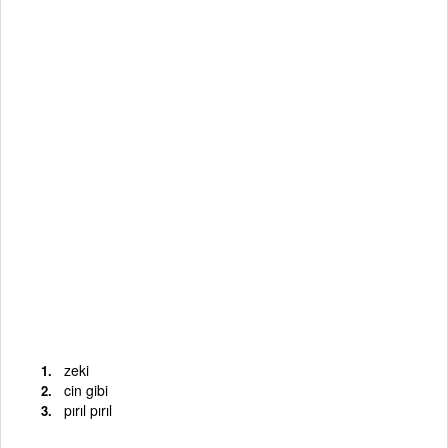
zeki
cin gibi
pırıl pırıl