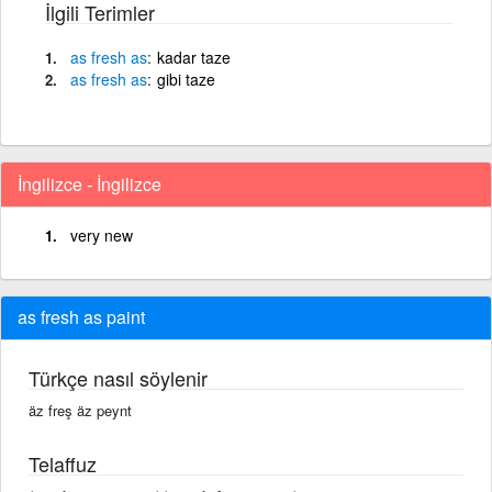
İlgili Terimler
as
fresh
as
kadar taze
as
fresh
as
gibi taze
İngilizce - İngilizce
very new
as fresh as paint
Türkçe nasıl söylenir
äz freş äz peynt
Telaffuz