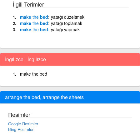
İlgili Terimler
make
the
bed
yatağı düzeltmek
make
the
bed
yatağı toplamak
make
the
bed
yatağı yapmak
İngilizce - İngilizce
make the bed
arrange the bed, arrange the sheets
Resimler
Google Resimler
Bing Resimler