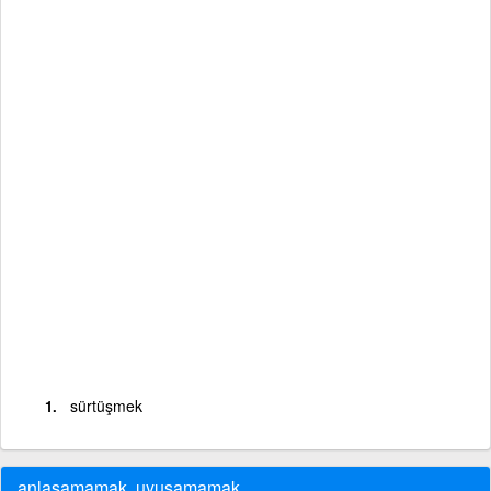
sürtüşmek
anlaşamamak, uyuşamamak