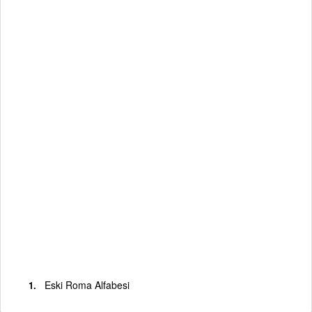
Eski Roma Alfabesi