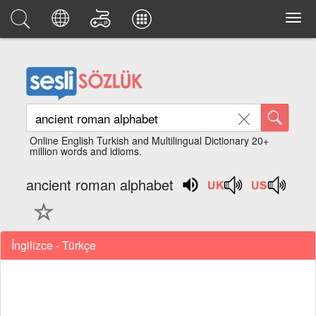
Online English Turkish and Multilingual Dictionary 20+
million words and idioms.
ancient roman alphabet
İngilizce - Türkçe