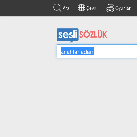
Ara
Çeviri
Oyunlar