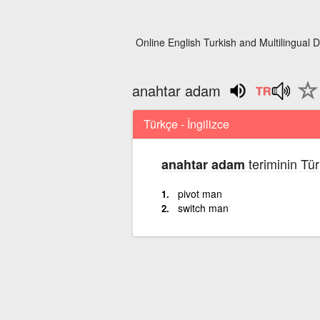
Online English Turkish and Multilingual D
anahtar adam
Türkçe - İngilizce
teriminin Tür
anahtar adam
pivot man
switch man