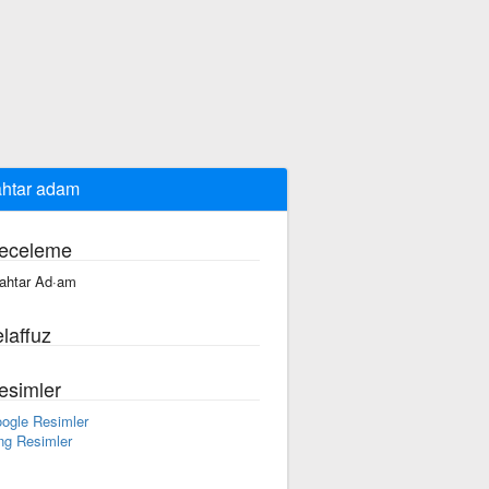
htar adam
eceleme
ahtar Ad·am
laffuz
esimler
ogle Resimler
ng Resimler