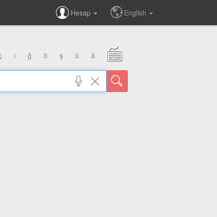
Hesap
English
ç
ı
ğ
ö
ş
ü
â