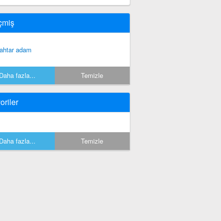
çmiş
ahtar adam
Daha fazla...
Temizle
oriler
Daha fazla...
Temizle