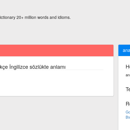
ictionary 20+ million words and idioms.
ana
H
kçe İngilizce sözlükte anlamı
an
Te
R
Go
Bi