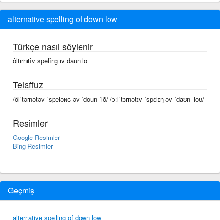
alternative spelling of down low
Türkçe nasıl söylenir
ôltırnıtîv spelîng ıv daun lō
Telaffuz
/ôlˈtərnətəv ˈspeləɴɢ əv ˈdoun ˈlō/ /ɔːlˈtɜrnətɪv ˈspɛlɪŋ əv ˈdaʊn ˈloʊ/
Resimler
Google Resimler
Bing Resimler
Geçmiş
alternative spelling of down low