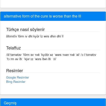
alternative form of the cure is worse than the ill
Türkçe nasıl söylenir
ôltırnıtîv fôrm ıv dhi kyûr îz wırs dhın dhi îl
Telaffuz
/ôlˈtərnətəv ˈfôrm əv ᴛʜē ˈkyo͝or əz ˈwərs ᴛʜən ᴛʜē ˈəl/ /ɔːlˈtɜrnətɪv
ˈfɔːrm əv ðiː ˈkjʊr ɪz ˈwɜrs ðən ðiː ˈɪl/
Resimler
Google Resimler
Bing Resimler
Geçmiş