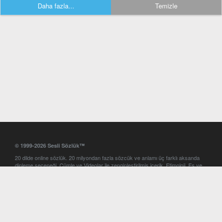
Daha fazla...
Temizle
© 1999-2026 Sesli Sözlük™
20 dilde online sözlük. 20 milyondan fazla sözcük ve anlamı üç farklı aksanda
dinleme seçeneği. Cümle ve Videolar ile zenginleştirilmiş içerik. Etimoloji, Eş ve
Zıt anlamlar, kelime okunuşları ve günün kelimesi. Yazım Türkçeleştirici ile hatalı
Türkçe metinleri düzeltme. iOS, Android ve Windows mobil platformlarda online
ve offline sözlük programları. Sesli Sözlük garantisinde Profesyonel çeviri
hizmetleri. İngilizce kelime haznenizi arttıracak kelime oyunları. Ayarlar
bölümünü kullarak çevirisini görmek istediğiniz sözlükleri seçme ve aynı
zamanda sözlüklerin gösterim sırasını ayarlama imkanı. Kelimelerin
seslendirilişini otomatik dinlemek için ayarlardan isteğiniz aksanı seçebilirsiniz.