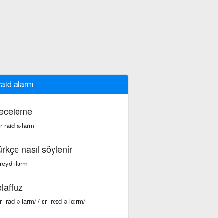
 raid alarm
eceleme
ir raid a·larm
ürkçe nasıl söylenir
 reyd ılärm
laffuz
r ˈrād əˈlärm/ /ˈɛr ˈreɪd əˈlɑːrm/