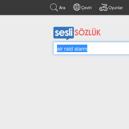
Ara
Çeviri
Oyunlar