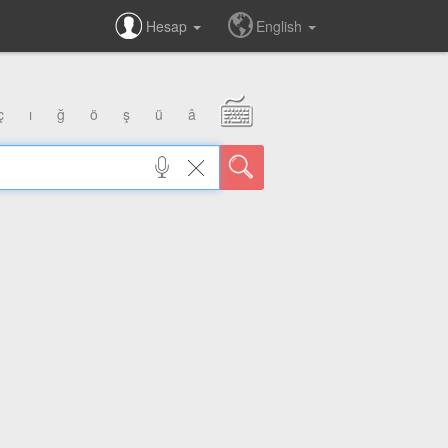
Hesap
English
ç
ı
ğ
ö
ş
ü
â