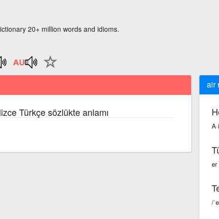
ictionary 20+ million words and idioms.
air
H
ilizce Türkçe sözlükte anlamı
A·
T
er
Te
/ˈe