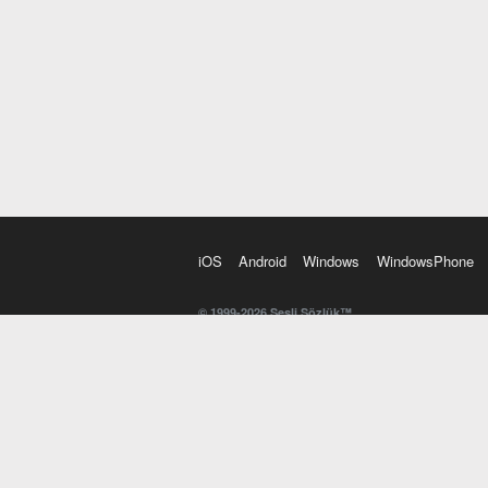
iOS
Android
Windows
WindowsPhone
© 1999-2026 Sesli Sözlük™
20 dilde online sözlük. 20 milyondan fazla sözcük ve anl
kelimesi. Yazım Türkçeleştirici ile hatalı Türkçe metinl
İngilizce kelime haznenizi arttıracak kelime oyunları. 
seslendirilişini otomatik dinlemek için ayarlardan isteğin