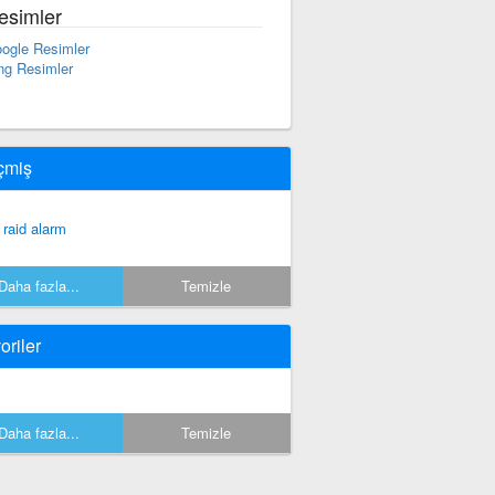
esimler
ogle Resimler
ng Resimler
çmiş
r raid alarm
Daha fazla...
Temizle
oriler
Daha fazla...
Temizle