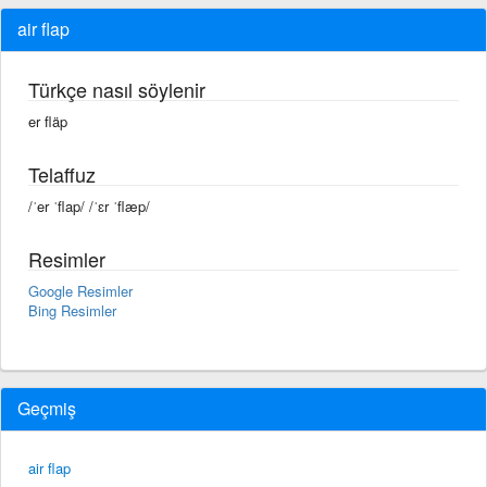
air flap
Türkçe nasıl söylenir
er fläp
Telaffuz
/ˈer ˈflap/ /ˈɛr ˈflæp/
Resimler
Google Resimler
Bing Resimler
Geçmiş
air flap