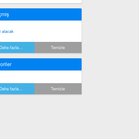
çmiş
i alacak
Daha fazla...
Temizle
oriler
Daha fazla...
Temizle