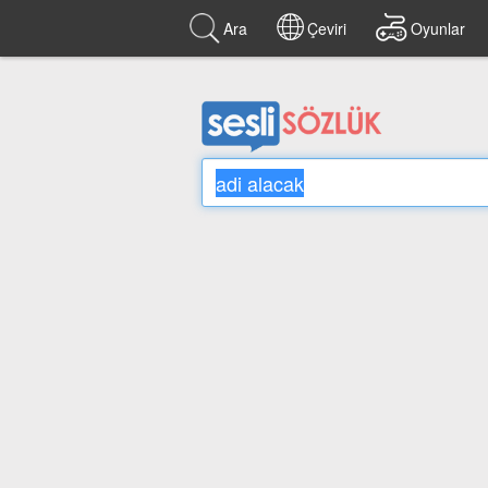
Ara
Çeviri
Oyunlar