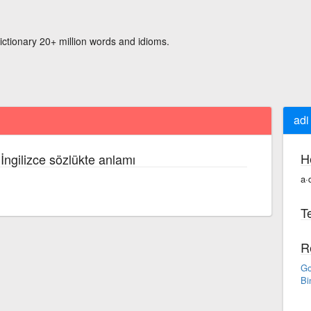
ictionary 20+ million words and idioms.
adi
H
İngilizce sözlükte anlamı
a·
Te
R
Go
Bi