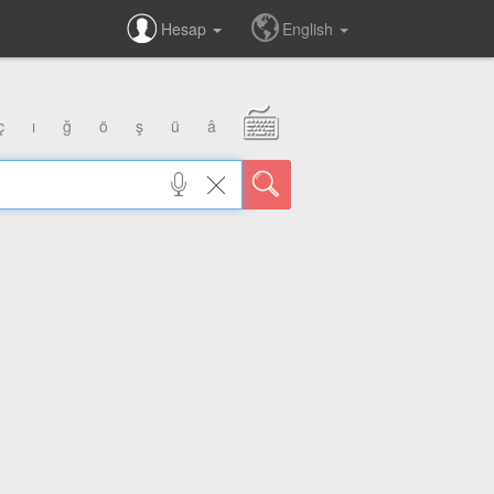
Hesap
English
ç
ı
ğ
ö
ş
ü
â