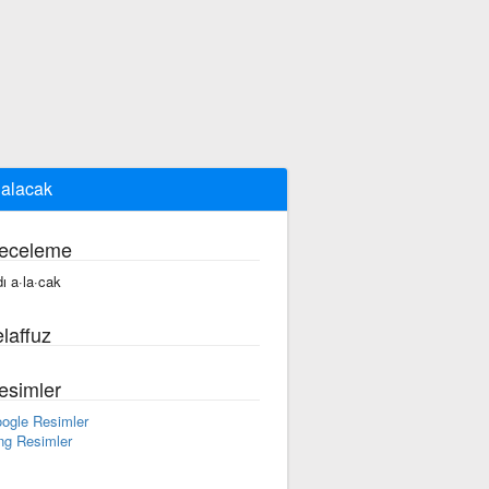
 alacak
eceleme
dı a·la·cak
laffuz
esimler
ogle Resimler
ng Resimler