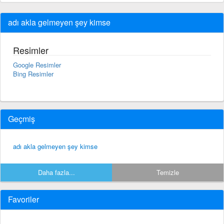
adı akla gelmeyen şey kimse
Resimler
Google Resimler
Bing Resimler
Geçmiş
adı akla gelmeyen şey kimse
Daha fazla...
Temizle
Favoriler