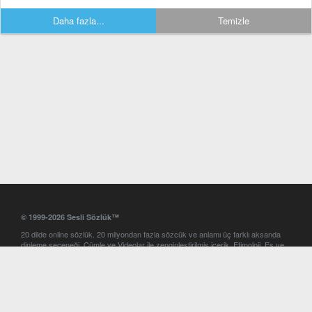
Daha fazla...
Temizle
© 1999-2026 Sesli Sözlük™
20 dilde online sözlük. 20 milyondan fazla sözcük ve anlamı üç farklı aksanda
dinleme seçeneği. Cümle ve Videolar ile zenginleştirilmiş içerik. Etimoloji, Eş ve
Zıt anlamlar, kelime okunuşları ve günün kelimesi. Yazım Türkçeleştirici ile hatalı
Türkçe metinleri düzeltme. iOS, Android ve Windows mobil platformlarda online
ve offline sözlük programları. Sesli Sözlük garantisinde Profesyonel çeviri
hizmetleri. İngilizce kelime haznenizi arttıracak kelime oyunları. Ayarlar
bölümünü kullarak çevirisini görmek istediğiniz sözlükleri seçme ve aynı
zamanda sözlüklerin gösterim sırasını ayarlama imkanı. Kelimelerin