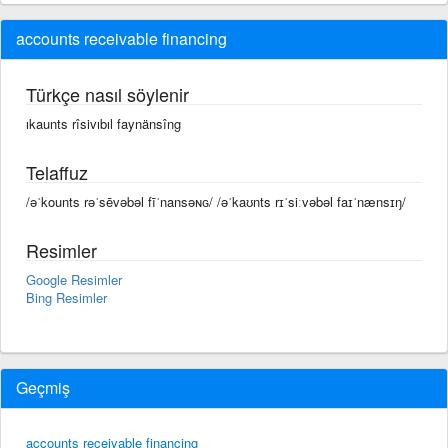
accounts receivable financing
Türkçe nasıl söylenir
ıkaunts rîsivıbıl faynänsîng
Telaffuz
/əˈkounts rəˈsēvəbəl fīˈnansəɴɢ/ /əˈkaʊnts rɪˈsiːvəbəl faɪˈnænsɪŋ/
Resimler
Google Resimler
Bing Resimler
Geçmiş
accounts receivable financing