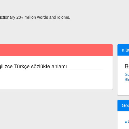
ictionary 20+ million words and idioms.
a ta
R
gilizce Türkçe sözlükte anlamı
Go
Bi
Ge
a 