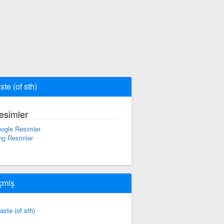
ste (of sth)
esimler
ogle Resimler
ng Resimler
çmiş
taste (of sth)