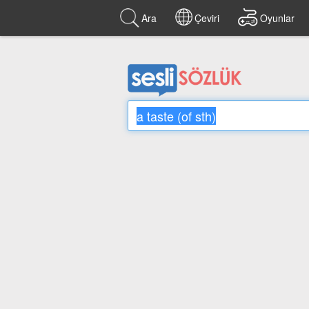
Ara
Çeviri
Oyunlar