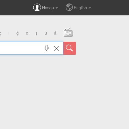
Hesap
English
ç
ı
ğ
ö
ş
ü
â