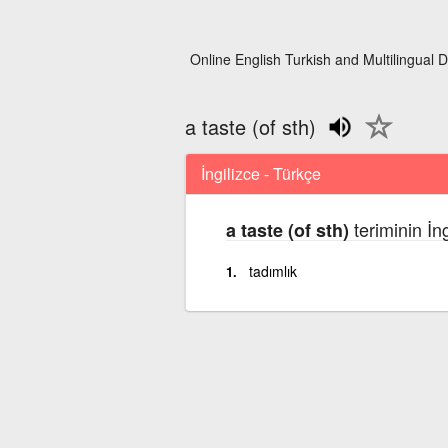
Online English Turkish and Multilingual D
a taste (of sth)
İngilizce - Türkçe
teriminin İn
a taste (of sth)
tadımlık