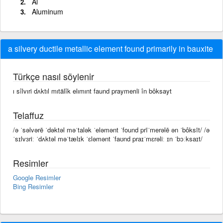
Al
Aluminum
a silvery ductile metallic element found primarily in bauxite
Türkçe nasıl söylenir
ı sîlvıri dʌktıl mıtälîk elımınt faund praymerıli în bôksayt
Telaffuz
/ə ˈsəlvərē ˈdəktəl məˈtalək ˈeləmənt ˈfound prīˈmerəlē ən ˈbôksīt/ /ə
ˈsɪlvɜriː ˈdʌktəl məˈtælɪk ˈɛləmənt ˈfaʊnd praɪˈmɛrəliː ɪn ˈbɔːksaɪt/
Resimler
Google Resimler
Bing Resimler