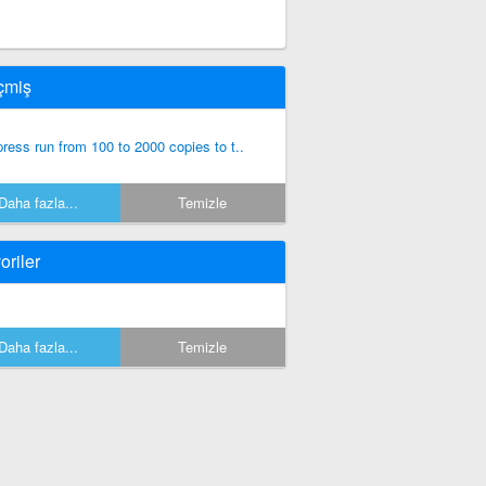
çmiş
press run from 100 to 2000 copies to t..
Daha fazla...
Temizle
oriler
Daha fazla...
Temizle