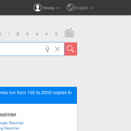
Hesap
English
ç
ı
ğ
ö
ş
ü
â
ress run from 100 to 2000 copies to
esimler
ogle Resimler
ng Resimler