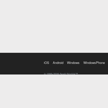
iOS
Android
Windows
WindowsPhone
© 1999-2026 Sesli Sözlük™
20 dilde online sözlük. 20 milyondan fazla sözcük ve anl
kelimesi. Yazım Türkçeleştirici ile hatalı Türkçe metinl
İngilizce kelime haznenizi arttıracak kelime oyunları. 
seslendirilişini otomatik dinlemek için ayarlardan isteğin