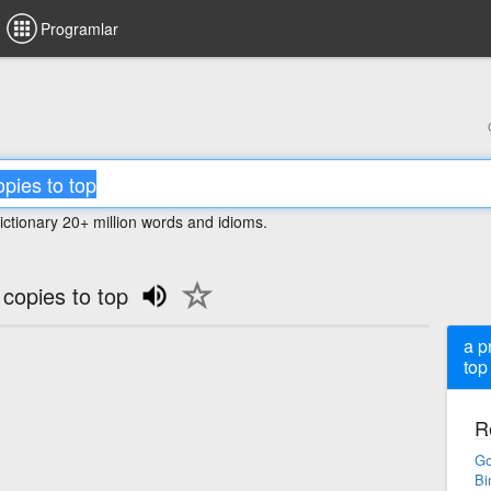
Programlar
ictionary 20+ million words and idioms.
copies to top
a p
top
R
Go
Bi