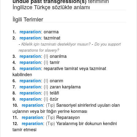
teriminin
undue past transgression(s)
İngilizce Türkçe sözlükte anlamı
İlgili Terimler
reparation
onarma
reparation
tazminat
-
Kölelik için tazminatı destekliyor musun?
Do you support
reparations for slavery?
reparation
{i}
onarılma
reparation
{i}
tamir
reparation
reparative tamirat veya tazminat
kabilinden
reparation
{i}
onarım
reparation
{i}
zararı karşılama
reparation
{i}
telâfi
reparation
{i}
özür
reparation
(Tıp)
Sansoriyel sinirlerind uyuları olan
uçlarının veya bir fıtığın yerine konması
reparation
(Tıp)
Reparasyon
reparation
(Tıp)
Yaralanmış bir dokunun kendini
tamir etmesi